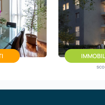
TI
IMMOBIL
sco