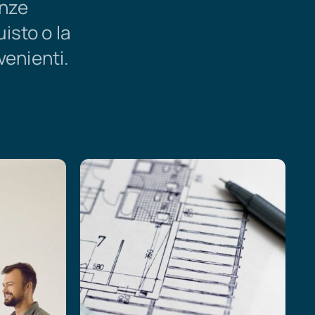
enze
uisto o la
venienti.