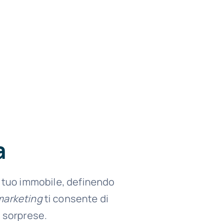
a
l tuo immobile, definendo
marketing
ti consente di
i sorprese.